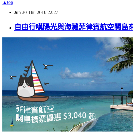
▲top
Jun
30
Thu
2016
22:27
自由行嘆陽光與海灘菲律賓航空關島來回