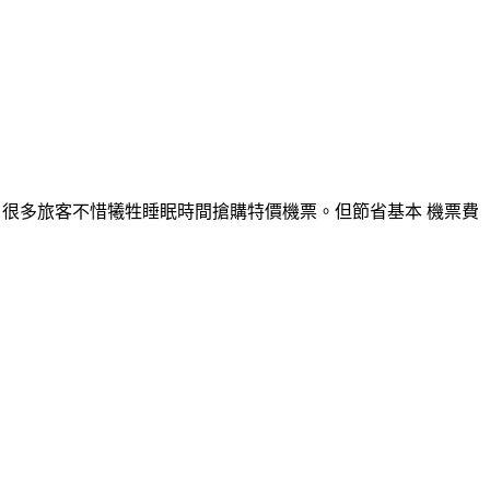
節省旅費，很多旅客不惜犧牲睡眠時間搶購特價機票。但節省基本 機票費