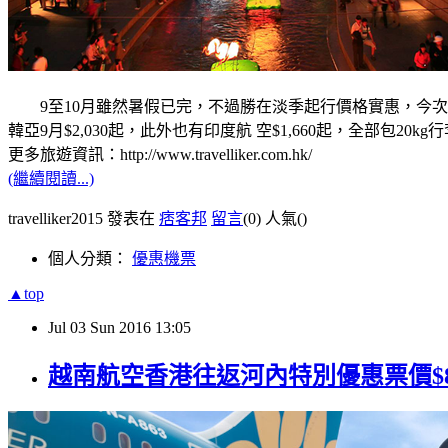
9至10月雖然暑假已完，不過勝在淡季起行價格實惠，今次就介紹幾
韓亞9月$2,030起，此外也有印度航 空$1,660起，全部包
更多旅遊資訊：http://www.travelliker.com.hk/
(繼續閱讀...)
travelliker2015 發表在
痞客邦
留言
(0)
人氣(
)
個人分類：
優惠機票
▲top
Jul
03
Sun
2016
13:05
越南航空香港往返河內特別優惠票價$8