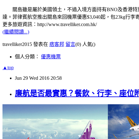
關島雖是屬於美國領土，不過入境方面持有BNO及香港特別
達。菲律賓航空推出關島來回機票優惠$3,040起，包23kg行
更多旅遊資訊：http://www.travelliker.com.hk/
(繼續閱讀...)
travelliker2015 發表在
痞客邦
留言
(0)
人氣(
)
個人分類：
優惠機票
▲top
Jun
29
Wed
2016
20:58
廉航是否最實惠？餐飲、行李、座位